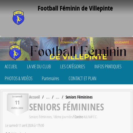
Panneau de gestion des cookies
Football Féminin de Villepinte
ACCUEIL
LA VIE DU CLUB
LES CATÉGORIES
INFOS PRATIQUES
PHOTOS & VIDÉOS
Partenaires
CONTACT ET PLAN
Accueil
Seniors Féminines
Le
samedi
11
SENIORS FÉMININES
AVRIL
2026
Seniors Féminines, 18ème journée
/ Contre
AULNAY F.C.
Le
samedi
11
avril
2026
à 17h30