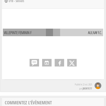
U18 - Seniors
VILLEPINTE FEMININ F
AULNAY F.C.
Publié le
22 oct. 2025
JBERTE77
par
COMMENTEZ L’ÉVÈNEMENT