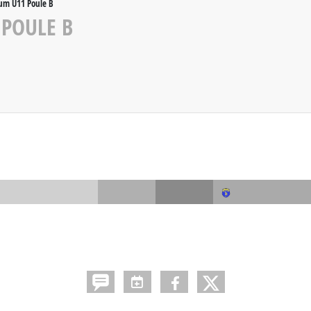
ium U11 Poule B
 POULE B