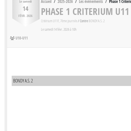
Accueil
2025-2026
Les évènements
Phase 1 Criter
Le
samedi
14
PHASE 1 CRITERIUM U11
FÉVR.
2026
Critérium U11F, 7ème journée
/ Contre
BONDY A.S. 2
Le
samedi
14
févr.
2026
à 10h
U10-U11
BONDY A.S. 2