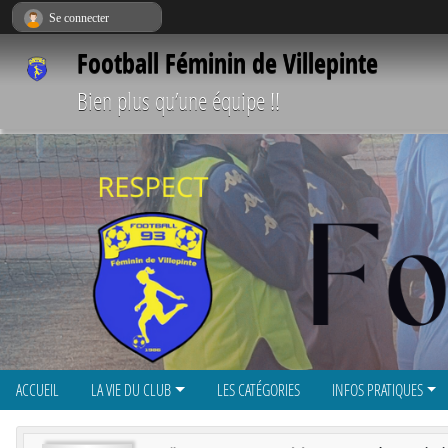
Panneau de gestion des cookies
Se connecter
Football Féminin de Villepinte
Bien plus qu’une équipe !!
ACCUEIL
LA VIE DU CLUB
LES CATÉGORIES
INFOS PRATIQUES