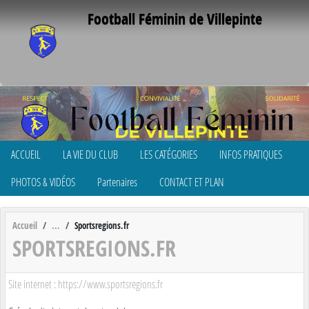
Panneau de gestion des cookies
Football Féminin de Villepinte
ACCUEIL
LA VIE DU CLUB
LES CATÉGORIES
INFOS PRATIQUES
PHOTOS & VIDÉOS
Partenaires
CONTACT ET PLAN
Accueil
Sportsregions.fr
SPORTSREGIONS.FR
Site internet : https://www.sportsregions.fr