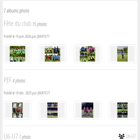
7 albums photo
Fête du club
15 photos
Publié le
19 juin 2026
par
JBERTE77
PEF
4 photos
Publié le
19 déc. 2025
par
JBERTE77
U6-U7
U6-U7
1 photo