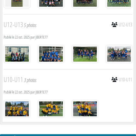
U12-U13
U12-U13
5 photos
Publié le
22 oct. 2025
par
JBERTE77
U10-U11
U10-U11
3 photos
Publié le
22 oct. 2025
par
JBERTE77