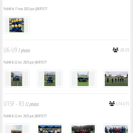
Publié le
17 nov. 2025
par
JBERTE77
U6-U9
U8-U9
7 photos
Publié le
22 oct. 2025
par
JBERTE77
U15F - R3
U14-U15
12 photos
Publié le
22 oct. 2025
par
JBERTE77