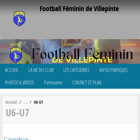
Panneau de gestion des cookies
Football Féminin de Villepinte
ACCUEIL
LA VIE DU CLUB
LES CATÉGORIES
INFOS PRATIQUES
PHOTOS & VIDÉOS
Partenaires
CONTACT ET PLAN
Accueil
U6-U7
U6-U7
Calendrier