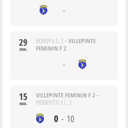
-
29
- VILLEPINTE
BONDY A.S. 2
FEMININ F 2
nov.
-
15
VILLEPINTE FEMININ F 2
-
PIERREFITTE F.C. 2
nov.
0
-
10