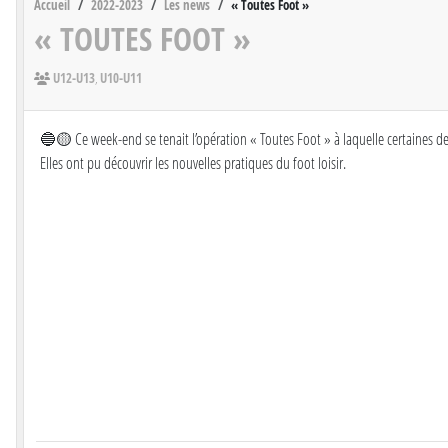
Accueil
2022-2023
Les news
« Toutes Foot »
« TOUTES FOOT »
U12-U13
U10-U11
🔵🟡 Ce week-end se tenait l’opération « Toutes Foot » à laquelle certaines
Elles ont pu découvrir les nouvelles pratiques du foot loisir.