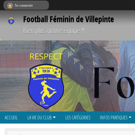
Panneau de gestion des cookies
Se connecter
Football Féminin de Villepinte
Bien plus qu’une équipe !!
ACCUEIL
LA VIE DU CLUB
LES CATÉGORIES
INFOS PRATIQUES