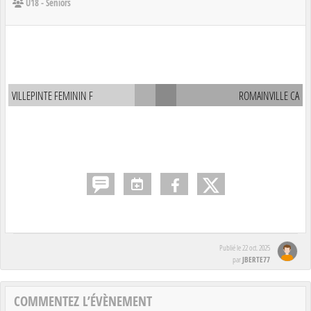
U18 - Seniors
VILLEPINTE FEMININ F
ROMAINVILLE CA
Publié le
22 oct. 2025
JBERTE77
par
COMMENTEZ L’ÉVÈNEMENT