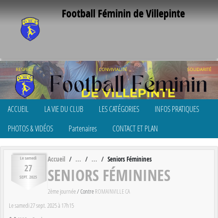
Panneau de gestion des cookies
Football Féminin de Villepinte
ACCUEIL
LA VIE DU CLUB
LES CATÉGORIES
INFOS PRATIQUES
PHOTOS & VIDÉOS
Partenaires
CONTACT ET PLAN
Accueil
Seniors Féminines
Le
samedi
27
SENIORS FÉMININES
SEPT.
2025
2ème journée
/ Contre
ROMAINVILLE CA
Le
samedi
27
sept.
2025
à 17h15