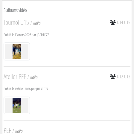
5 albums vidéo
Tournoi U15
U14-U15
1 vidéo
Publié le
13 mars 2026
par
JBERTE77
Atelier PEF
U12-U13
1 vidéo
Publié le
19 févr. 2026
par
JBERTE77
PEF
1 vidéo