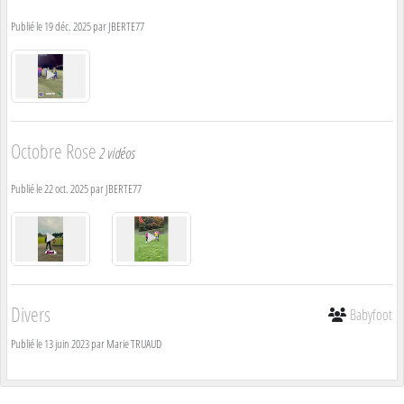
Publié le
19 déc. 2025
par
JBERTE77
Octobre Rose
2 vidéos
Publié le
22 oct. 2025
par
JBERTE77
Divers
Babyfoot
Publié le
13 juin 2023
par
Marie TRUAUD